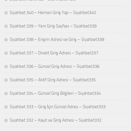
Siyahbet 340 – Hemen Giriş Yap – Siyahbet340
Siyahbet 339 – Yeni Giriş Sayfası – Siyahbet339
Siyahbet 338 – Erişim Adresi ve Giriş – Siyahbet338
Siyahbet 337 – Direkt Giriş Adresi – Siyahbet337
Siyahbet 336 – Güncel Giriş Adresi – Siyahbet336
Siyahbet 335 – Aktif Giriş Adresi – Siyahbet335
Siyahbet 334 – Güncel Giriş Bilgileri – Siyahbet334
Siyahbet 333 – Giriş İçin Güncel Adres – Siyahbet333
Siyahbet 332 – Kayıt ve Giriş Adresi – Siyahbet332