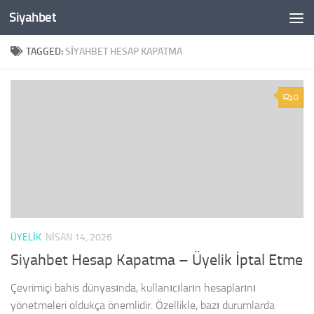
Siyahbet
Skip to content
TAGGED:
SIYAHBET HESAP KAPATMA
0
ÜYELIK
NISAN 14, 2026
Siyahbet Hesap Kapatma – Üyelik İptal Etme
Çevrimiçi bahis dünyasında, kullanıcıların hesaplarını
yönetmeleri oldukça önemlidir. Özellikle, bazı durumlarda