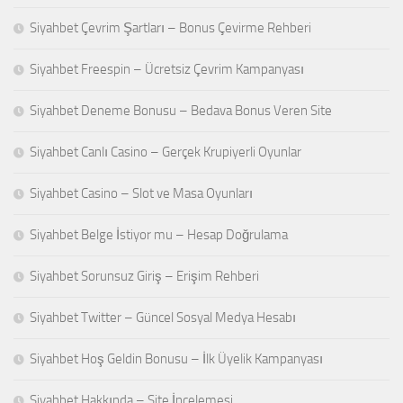
Siyahbet Çevrim Şartları – Bonus Çevirme Rehberi
Siyahbet Freespin – Ücretsiz Çevrim Kampanyası
Siyahbet Deneme Bonusu – Bedava Bonus Veren Site
Siyahbet Canlı Casino – Gerçek Krupiyerli Oyunlar
Siyahbet Casino – Slot ve Masa Oyunları
Siyahbet Belge İstiyor mu – Hesap Doğrulama
Siyahbet Sorunsuz Giriş – Erişim Rehberi
Siyahbet Twitter – Güncel Sosyal Medya Hesabı
Siyahbet Hoş Geldin Bonusu – İlk Üyelik Kampanyası
Siyahbet Hakkında – Site İncelemesi