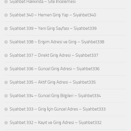
Siyahbet Hakkında – Site İncelemesi
Siyahbet 340 – Hemen Giriş Yap – Siyahbet340
Siyahbet 339 – Yeni Giriş Sayfası – Siyahbet339
Siyahbet 338 – Erişim Adresi ve Giriş – Siyahbet338
Siyahbet 337 – Direkt Giriş Adresi – Siyahbet337
Siyahbet 336 – Güncel Giriş Adresi – Siyahbet336
Siyahbet 335 – Aktif Giriş Adresi – Siyahbet335
Siyahbet 334 – Güncel Giriş Bilgileri – Siyahbet334
Siyahbet 333 – Giriş İçin Güncel Adres – Siyahbet333
Siyahbet 332 – Kayıt ve Giriş Adresi – Siyahbet332