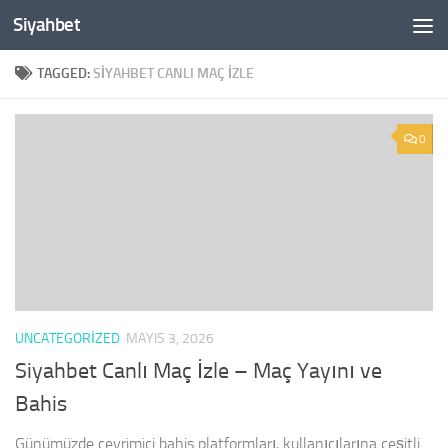
Siyahbet
Skip to content
TAGGED:
SIYAHBET CANLI MAÇ İZLE
0
UNCATEGORIZED
MAYIS 3, 2026
Siyahbet Canlı Maç İzle – Maç Yayını ve
Bahis
Günümüzde çevrimiçi bahis platformları, kullanıcılarına çeşitli