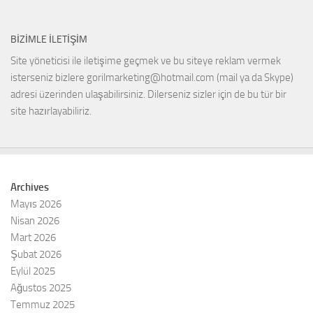
BİZİMLE İLETİŞİM
Site yöneticisi ile iletişime geçmek ve bu siteye reklam vermek
isterseniz bizlere
gorilmarketing@hotmail.com
(mail ya da Skype)
adresi üzerinden ulaşabilirsiniz. Dilerseniz sizler için de bu tür bir
site hazırlayabiliriz.
Archives
Mayıs 2026
Nisan 2026
Mart 2026
Şubat 2026
Eylül 2025
Ağustos 2025
Temmuz 2025