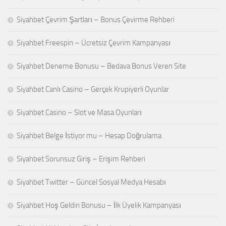
Siyahbet Çevrim Şartları – Bonus Çevirme Rehberi
Siyahbet Freespin – Ücretsiz Çevrim Kampanyası
Siyahbet Deneme Bonusu – Bedava Bonus Veren Site
Siyahbet Canlı Casino – Gerçek Krupiyerli Oyunlar
Siyahbet Casino – Slot ve Masa Oyunları
Siyahbet Belge İstiyor mu – Hesap Doğrulama
Siyahbet Sorunsuz Giriş – Erişim Rehberi
Siyahbet Twitter – Güncel Sosyal Medya Hesabı
Siyahbet Hoş Geldin Bonusu – İlk Üyelik Kampanyası