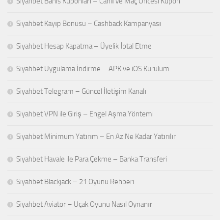
Siyahbet Bahis Kuponları – Canlı ve Maç Öncesi Kupon
Siyahbet Kayıp Bonusu – Cashback Kampanyası
Siyahbet Hesap Kapatma – Üyelik İptal Etme
Siyahbet Uygulama İndirme – APK ve iOS Kurulum
Siyahbet Telegram – Güncel İletişim Kanalı
Siyahbet VPN ile Giriş – Engel Aşma Yöntemi
Siyahbet Minimum Yatırım – En Az Ne Kadar Yatırılır
Siyahbet Havale ile Para Çekme – Banka Transferi
Siyahbet Blackjack – 21 Oyunu Rehberi
Siyahbet Aviator – Uçak Oyunu Nasıl Oynanır