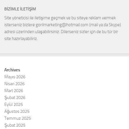
BİZİMLE İLETİŞİM
Site yöneticisi ile iletişime geçmek ve bu siteye reklam vermek
isterseniz bizlere
gorilmarketing@hotmail.com
(mail ya da Skype)
adresi üzerinden ulaşabilirsiniz. Dilerseniz sizler için de bu tür bir
site hazırlayabiliriz.
Archives
Mayıs 2026
Nisan 2026
Mart 2026
Şubat 2026
Eylül 2025
Ağustos 2025
Temmuz 2025
Şubat 2025