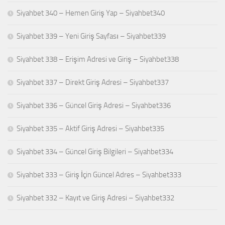
Siyahbet 340 – Hemen Giriş Yap – Siyahbet340
Siyahbet 339 – Yeni Giriş Sayfası – Siyahbet339
Siyahbet 338 – Erişim Adresi ve Giriş – Siyahbet338
Siyahbet 337 – Direkt Giriş Adresi – Siyahbet337
Siyahbet 336 – Güncel Giriş Adresi – Siyahbet336
Siyahbet 335 – Aktif Giriş Adresi – Siyahbet335
Siyahbet 334 – Güncel Giriş Bilgileri – Siyahbet334
Siyahbet 333 – Giriş İçin Güncel Adres – Siyahbet333
Siyahbet 332 – Kayıt ve Giriş Adresi – Siyahbet332