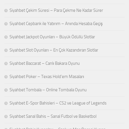
Siyahbet Çekim Süresi – Para Çekme Ne Kadar Sürer
Siyahbet Cepbank ile Yatırım – Anında Hesaba Geçiş
Siyahbet Jackpot Oyunları – Büyük Ödüllü Slotlar
Siyahbet Slot Oyunları – En Çok Kazandıran Slotlar
Siyahbet Baccarat – Canlı Bakara Oyunu
Siyahbet Poker – Texas Hold’em Masaları
Siyahbet Tombala – Online Tombala Oyunu
Siyahbet E-Spor Bahisleri – CS2 ve League of Legends
Siyahbet Sanal Bahis – Sanal Futbol ve Basketbol