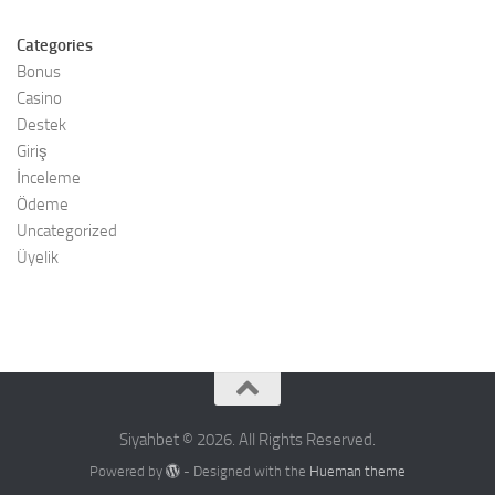
Categories
Bonus
Casino
Destek
Giriş
İnceleme
Ödeme
Uncategorized
Üyelik
Siyahbet © 2026. All Rights Reserved.
Powered by
- Designed with the
Hueman theme