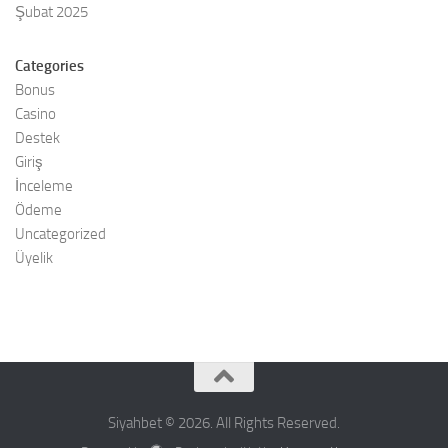
Şubat 2025
Categories
Bonus
Casino
Destek
Giriş
İnceleme
Ödeme
Uncategorized
Üyelik
Siyahbet © 2026. All Rights Reserved.