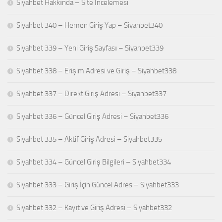
Siyahbet Hakkında – Site İncelemesi
Siyahbet 340 – Hemen Giriş Yap – Siyahbet340
Siyahbet 339 – Yeni Giriş Sayfası – Siyahbet339
Siyahbet 338 – Erişim Adresi ve Giriş – Siyahbet338
Siyahbet 337 – Direkt Giriş Adresi – Siyahbet337
Siyahbet 336 – Güncel Giriş Adresi – Siyahbet336
Siyahbet 335 – Aktif Giriş Adresi – Siyahbet335
Siyahbet 334 – Güncel Giriş Bilgileri – Siyahbet334
Siyahbet 333 – Giriş İçin Güncel Adres – Siyahbet333
Siyahbet 332 – Kayıt ve Giriş Adresi – Siyahbet332