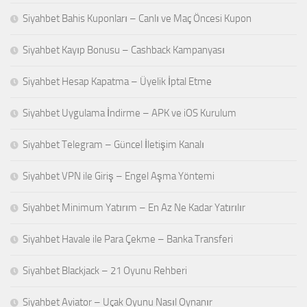
Siyahbet Bahis Kuponları – Canlı ve Maç Öncesi Kupon
Siyahbet Kayıp Bonusu – Cashback Kampanyası
Siyahbet Hesap Kapatma – Üyelik İptal Etme
Siyahbet Uygulama İndirme – APK ve iOS Kurulum
Siyahbet Telegram – Güncel İletişim Kanalı
Siyahbet VPN ile Giriş – Engel Aşma Yöntemi
Siyahbet Minimum Yatırım – En Az Ne Kadar Yatırılır
Siyahbet Havale ile Para Çekme – Banka Transferi
Siyahbet Blackjack – 21 Oyunu Rehberi
Siyahbet Aviator – Uçak Oyunu Nasıl Oynanır